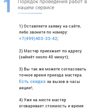
Порядок проведения работ в
Скидка при первом
заказе на адрес
нашем сервисе
составит 15%
1) Оставляете заявку
на сайте,
Работаем более 10 лет
и выполняем
либо звоните
по номеру:
весь спектр услуг
+7(499)403-33-42
;
2) Мастер приезжает
по адресу
(займёт
около 40 минут);
3) Вы так же можете согласовать
точное время приезда мастера.
Есть скидка
за вызов
в часы
акции!;
4) Уже на месте мастер
оговаривает стоимость
и время